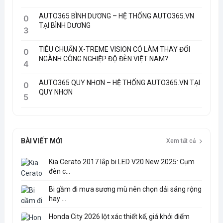
AUTO365 BÌNH DƯƠNG – HỆ THỐNG AUTO365.VN
0
TẠI BÌNH DƯƠNG
3
TIÊU CHUẨN X-TREME VISION CÓ LÀM THAY ĐỔI
0
NGÀNH CÔNG NGHIỆP ĐỘ ĐÈN VIỆT NAM?
4
AUTO365 QUY NHƠN – HỆ THỐNG AUTO365.VN TẠI
0
QUY NHƠN
5
BÀI VIẾT MỚI
Xem tất cả
Kia Cerato 2017 lắp bi LED V20 New 2025: Cụm
đèn c...
Bi gầm đi mưa sương mù nên chọn dải sáng rộng
hay ...
Honda City 2026 lột xác thiết kế, giá khởi điểm