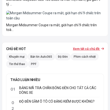
tỷ ...
Morgan Midsummer Coupe ra mắt, giới hạn chỉ 9 chiếc trên
toà...
CHỦ ĐỀ HOT
Xem tất cả chủ đề
Khuyến mại
Bản tin Auto365
Độ Đèn
Phim cách nhiệt
Tin thể thao
PPF
THẢO LUẬN NHIỀU
BẢNG MÃ TRA CHÂN BÓNG ĐÈN CHO TẤT CẢ CÁC
01
DÒNG XE
ĐỘ ĐÈN GẦM Ô TÔ CÓ ĐĂNG KIỂM ĐƯỢC KHÔNG?
0
2