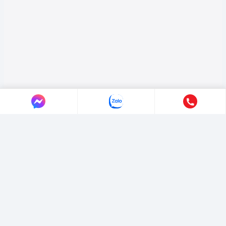
LIÊN HỆ AUTO365
Địa chỉ:
4/4/1/7 Đường Số 3, Phường Hiệp Bình, TP. Hồ Chí Minh.