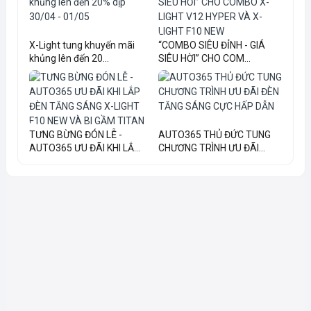
X-Light tung khuyến mãi
“COMBO SIÊU ĐỈNH - GIÁ
khủng lên đến 20...
SIÊU HỜI” CHO COM...
TƯNG BỪNG ĐÓN LỄ -
AUTO365 THỦ ĐỨC TUNG
AUTO365 ƯU ĐÃI KHI LẮ...
CHƯƠNG TRÌNH ƯU ĐÃI...