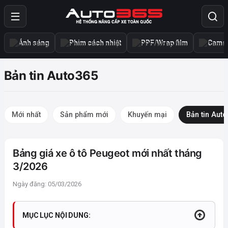
Ánh sáng
Phim cách nhiệt
PPF/Wrap film
Camer
Bản tin Auto365
Mới nhất
Sản phẩm mới
Khuyến mại
Bản tin Aut
Bảng giá xe ô tô Peugeot mới nhất tháng
3/2026
Ngày đăng: 05/03/2026
MỤC LỤC NỘI DUNG: