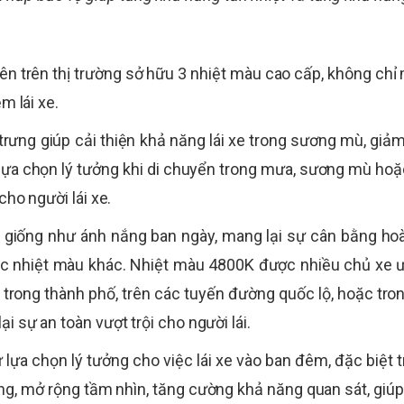
iên trên thị trường sở hữu 3 nhiệt màu cao cấp, không chỉ 
m lái xe.
rưng giúp cải thiện khả năng lái xe trong sương mù, giảm
là lựa chọn lý tưởng khi di chuyển trong mưa, sương mù hoặ
cho người lái xe.
 giống như ánh nắng ban ngày, mang lại sự cân bằng hoà
c nhiệt màu khác. Nhiệt màu 4800K được nhiều chủ xe ư
uyển trong thành phố, trên các tuyến đường quốc lộ, hoặc 
i sự an toàn vượt trội cho người lái.
 lựa chọn lý tưởng cho việc lái xe vào ban đêm, đặc biệt t
g, mở rộng tầm nhìn, tăng cường khả năng quan sát, giúp