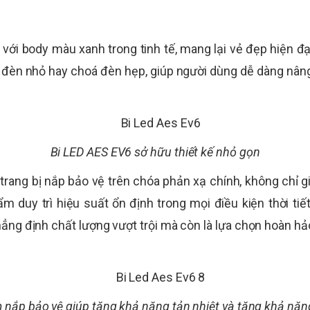
với body màu xanh trong tinh tế, mang lại vẻ đẹp hiện đ
 đèn nhỏ hay choá đèn hẹp, giúp người dùng dễ dàng nâng
Bi LED AES EV6 sở hữu thiết kế nhỏ gọn
rang bị nắp bảo vệ trên chóa phản xạ chính, không chỉ 
m duy trì hiệu suất ổn định trong mọi điều kiện thời tiế
khẳng định chất lượng vượt trội mà còn là lựa chọn hoàn 
m nắp bảo vệ giúp tăng khả năng tản nhiệt và tăng khả nă