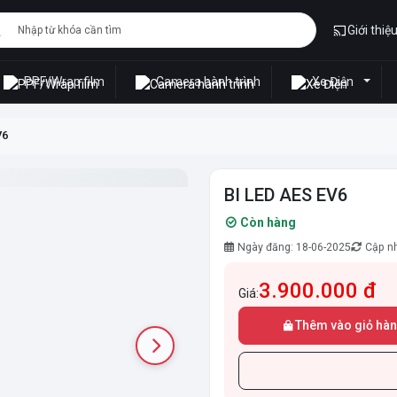
Giới thiệ
PPF/Wrap film
Camera hành trình
Xe Điện
V6
BI LED AES EV6
Còn hàng
Ngày đăng: 18-06-2025
Cập nh
3.900.000 đ
Giá:
Thêm vào giỏ hà