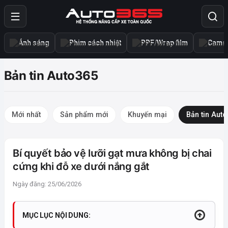
Ánh sáng
Phim cách nhiệt
PPF/Wrap film
Camer
Bản tin Auto365
Mới nhất
Sản phẩm mới
Khuyến mại
Bản tin Aut
Bí quyết bảo vệ lưỡi gạt mưa không bị chai
cứng khi đỗ xe dưới nắng gắt
Ngày đăng: 25/06/2026
MỤC LỤC NỘI DUNG: