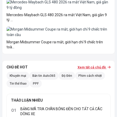
Mercedes-Maybach GLS 480 2026 ra mắt Việt Nam, giá gần 9
tỷ ...
Morgan Midsummer Coupe ra mắt, giới hạn chỉ 9 chiếc trên
toà...
CHỦ ĐỀ HOT
Xem tất cả chủ đề
Khuyến mại
Bản tin Auto365
Độ Đèn
Phim cách nhiệt
Tin thể thao
PPF
THẢO LUẬN NHIỀU
BẢNG MÃ TRA CHÂN BÓNG ĐÈN CHO TẤT CẢ CÁC
01
DÒNG XE