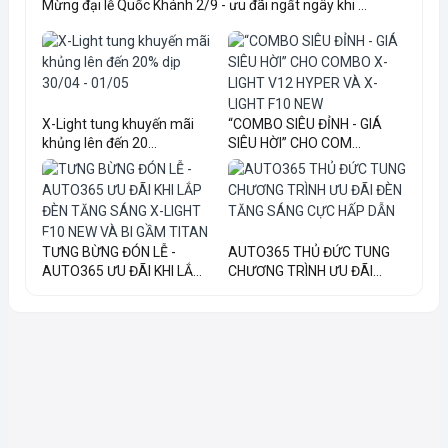
Mừng đại lễ Quốc Khánh 2/9 - ưu đãi ngất ngây khi ...
X-Light tung khuyến mãi
“COMBO SIÊU ĐỈNH - GIÁ
khủng lên đến 20...
SIÊU HỜI” CHO COM...
TƯNG BỪNG ĐÓN LỄ -
AUTO365 THỦ ĐỨC TUNG
AUTO365 ƯU ĐÃI KHI LẮ...
CHƯƠNG TRÌNH ƯU ĐÃI...