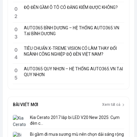
ĐỘ ĐÈN GẦM Ô TÔ CÓ ĐĂNG KIỂM ĐƯỢC KHÔNG?
0
2
AUTO365 BÌNH DƯƠNG – HỆ THỐNG AUTO365.VN
0
TẠI BÌNH DƯƠNG
3
TIÊU CHUẨN X-TREME VISION CÓ LÀM THAY ĐỔI
0
NGÀNH CÔNG NGHIỆP ĐỘ ĐÈN VIỆT NAM?
4
AUTO365 QUY NHƠN – HỆ THỐNG AUTO365.VN TẠI
0
QUY NHƠN
5
BÀI VIẾT MỚI
Xem tất cả
Kia Cerato 2017 lắp bi LED V20 New 2025: Cụm
đèn c...
Bi gầm đi mưa sương mù nên chọn dải sáng rộng