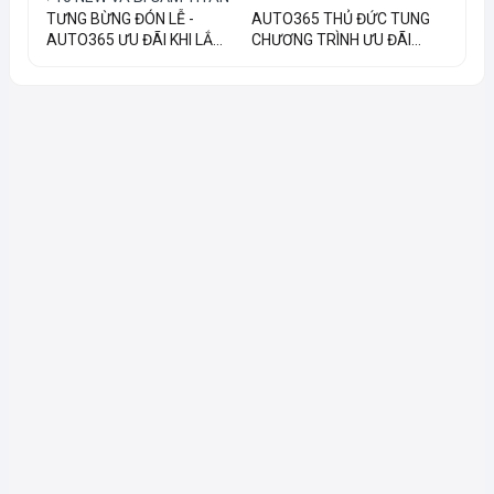
TƯNG BỪNG ĐÓN LỄ -
AUTO365 THỦ ĐỨC TUNG
AUTO365 ƯU ĐÃI KHI LẮ...
CHƯƠNG TRÌNH ƯU ĐÃI...