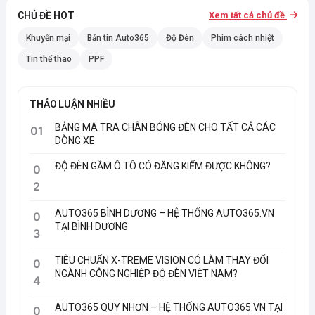
CHỦ ĐỀ HOT
Xem tất cả chủ đề
Khuyến mại
Bản tin Auto365
Độ Đèn
Phim cách nhiệt
Tin thể thao
PPF
THẢO LUẬN NHIỀU
BẢNG MÃ TRA CHÂN BÓNG ĐÈN CHO TẤT CẢ CÁC
01
DÒNG XE
ĐỘ ĐÈN GẦM Ô TÔ CÓ ĐĂNG KIỂM ĐƯỢC KHÔNG?
0
2
AUTO365 BÌNH DƯƠNG – HỆ THỐNG AUTO365.VN
0
TẠI BÌNH DƯƠNG
3
TIÊU CHUẨN X-TREME VISION CÓ LÀM THAY ĐỔI
0
NGÀNH CÔNG NGHIỆP ĐỘ ĐÈN VIỆT NAM?
4
AUTO365 QUY NHƠN – HỆ THỐNG AUTO365.VN TẠI
0