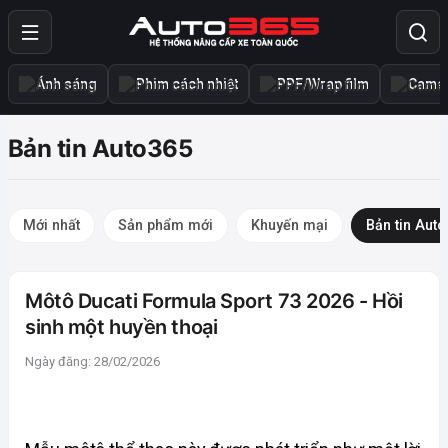
Ánh sáng
Phim cách nhiệt
PPF/Wrap film
Camer
Bản tin Auto365
Mới nhất
Sản phẩm mới
Khuyến mại
Bản tin Aut
Môtô Ducati Formula Sport 73 2026 - Hồi
sinh một huyền thoại
Ngày đăng: 28/02/2026