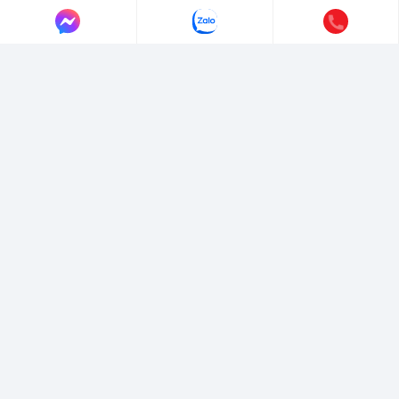
LIÊN HỆ AUTO365
Địa chỉ:
4/4/1/7 Đường Số 3, Phường Hiệp Bình, TP. Hồ Chí Minh.
Hotline:
0365365911
-
0365365365
Email:
marketing@365group.com.vn
Website:
auto365.vn
Thời gian làm việc:
(8:30 - 17:30)
VỀ CHÚNG TÔI