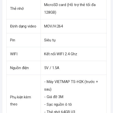
MicroSD card (Hỗ trợ thẻ tối đa 
Thẻ nhớ
128GB)
Định dạng video
MOV/H.264
Pin
Siêu tụ
WIFI
Kết nối WIFI 2.4 Ghz
Nguồn điện
5V / 1.5A
- Máy VIETMAP TS-H2K (trước + 
sau)
- Giá đỡ 3M
Phụ kiện kèm 
theo
- Sạc nguồn ô tô
- Thẻ nhớ 64GB U3