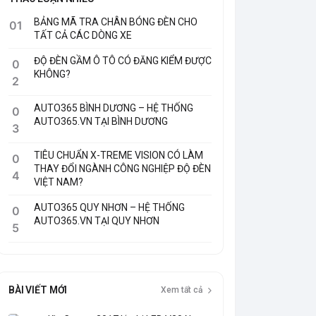
BẢNG MÃ TRA CHÂN BÓNG ĐÈN CHO
01
TẤT CẢ CÁC DÒNG XE
ĐỘ ĐÈN GẦM Ô TÔ CÓ ĐĂNG KIỂM ĐƯỢC
0
KHÔNG?
2
AUTO365 BÌNH DƯƠNG – HỆ THỐNG
0
AUTO365.VN TẠI BÌNH DƯƠNG
3
TIÊU CHUẨN X-TREME VISION CÓ LÀM
0
THAY ĐỔI NGÀNH CÔNG NGHIỆP ĐỘ ĐÈN
4
VIỆT NAM?
AUTO365 QUY NHƠN – HỆ THỐNG
0
AUTO365.VN TẠI QUY NHƠN
5
BÀI VIẾT MỚI
Xem tất cả