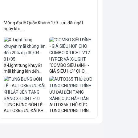
Mừng đại lễ Quốc Khánh 2/9 - ưu đãi ngất
ngây khi ...
X-Light tung khuyến
“COMBO SIÊU ĐỈNH -
mãi khủng lên đến
GIÁ SIÊU HỜI” CHO
20...
COM...
TƯNG BỪNG ĐÓN LỄ -
AUTO365 THỦ ĐỨC
AUTO365 ƯU ĐÃI KHI
TUNG CHƯƠNG TRÌNH
LẮ...
ƯU ĐÃI...