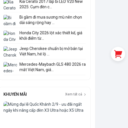
Kia Cerato 2017 lắp bi LED V20 New
2025: Cụm đèn c...
Bi gầm đi mưa sương mù nên chọn
dải sáng rộng hay ...
Honda City 2026 lột xác thiết kế, giá
khởi điểm từ...
Jeep Cherokee chuẩn bị mở bán tại
Việt Nam, hé lộ ...
Mercedes-Maybach GLS 480 2026 ra
mắt Việt Nam, giá...
KHUYẾN MÃI
Xem tất cả