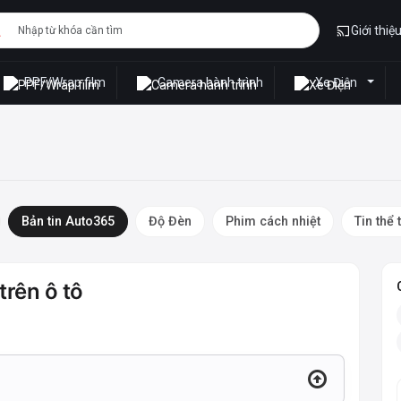
Giới thiệ
PPF/Wrap film
Camera hành trình
Xe Điện
Bản tin Auto365
Độ Đèn
Phim cách nhiệt
Tin thể 
trên ô tô