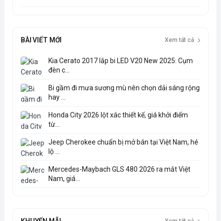
BÀI VIẾT MỚI
Xem tất cả
Kia Cerato 2017 lắp bi LED V20 New 2025: Cụm
đèn c...
Bi gầm đi mưa sương mù nên chọn dải sáng rộng
hay ...
Honda City 2026 lột xác thiết kế, giá khởi điểm
từ...
Jeep Cherokee chuẩn bị mở bán tại Việt Nam, hé
lộ ...
Mercedes-Maybach GLS 480 2026 ra mắt Việt
Nam, giá...
KHUYẾN MÃI
Xem tất cả