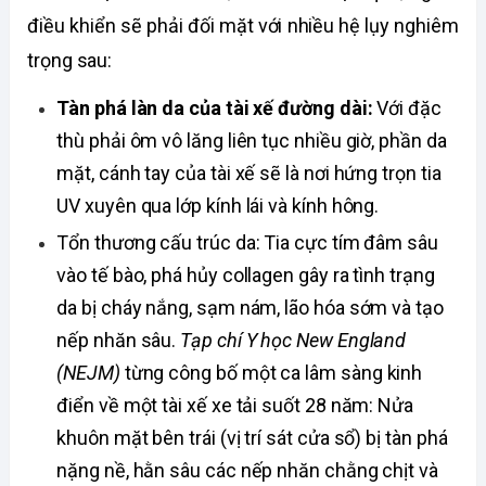
điều khiển sẽ phải đối mặt với nhiều hệ lụy nghiêm 
trọng sau:
Tàn phá làn da của tài xế đường dài: 
Với đặc 
thù phải ôm vô lăng liên tục nhiều giờ, phần da 
mặt, cánh tay của tài xế sẽ là nơi hứng trọn tia 
UV xuyên qua lớp kính lái và kính hông. 
Tổn thương cấu trúc da: Tia cực tím đâm sâu 
vào tế bào, phá hủy collagen gây ra tình trạng 
da bị cháy nắng, sạm nám, lão hóa sớm và tạo 
nếp nhăn sâu. 
Tạp chí Y học New England 
(NEJM)
 từng công bố một ca lâm sàng kinh 
điển về một tài xế xe tải suốt 28 năm: Nửa 
khuôn mặt bên trái (vị trí sát cửa sổ) bị tàn phá 
nặng nề, hằn sâu các nếp nhăn chằng chịt và 