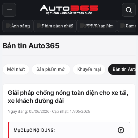
Ánh sáng
Phim cách nhiệt
PPF/Wrap film
Camer
Bản tin Auto365
Mới nhất
Sản phẩm mới
Khuyến mại
Bản tin Aut
Giải pháp chống nóng toàn diện cho xe tải,
xe khách đường dài
Ngày đăng: 05/06/2026 · Cập nhật: 17/06/2026
MỤC LỤC NỘI DUNG: