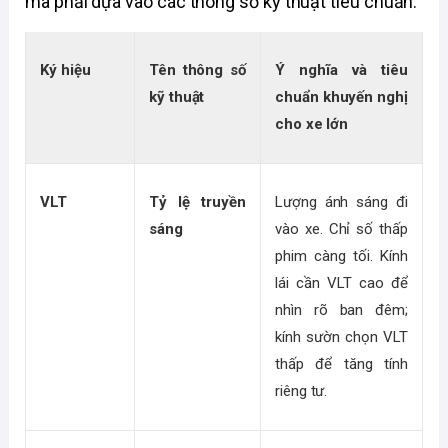
mà phải dựa vào các thông số kỹ thuật tiêu chuẩn.
Ký hiệu
Tên thông số 
Ý nghĩa và tiêu 
kỹ thuật
chuẩn khuyến nghị 
cho xe lớn
VLT
Tỷ lệ truyền 
Lượng ánh sáng đi 
sáng
vào xe. Chỉ số thấp 
phim càng tối. Kính 
lái cần VLT cao để 
nhìn rõ ban đêm; 
kính sườn chọn VLT 
thấp để tăng tính 
riêng tư.