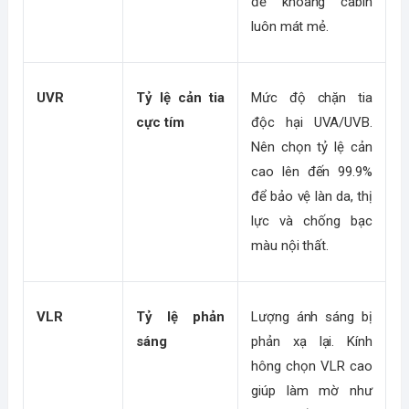
để khoang cabin 
luôn mát mẻ.
UVR
Tỷ lệ cản tia 
Mức độ chặn tia 
cực tím
độc hại UVA/UVB. 
Nên chọn tỷ lệ cản 
cao lên đến 99.9% 
để bảo vệ làn da, thị 
lực và chống bạc 
màu nội thất.
VLR
Tỷ lệ phản 
Lượng ánh sáng bị 
sáng
phản xạ lại. Kính 
hông chọn VLR cao 
giúp làm mờ như 