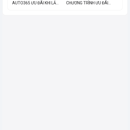
AUTO365 ƯU ĐÃI KHI LẮ...
CHƯƠNG TRÌNH ƯU ĐÃI...