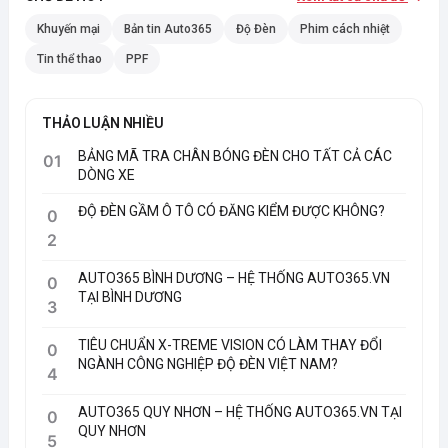
Khuyến mại
Bản tin Auto365
Độ Đèn
Phim cách nhiệt
Tin thể thao
PPF
THẢO LUẬN NHIỀU
BẢNG MÃ TRA CHÂN BÓNG ĐÈN CHO TẤT CẢ CÁC
01
DÒNG XE
ĐỘ ĐÈN GẦM Ô TÔ CÓ ĐĂNG KIỂM ĐƯỢC KHÔNG?
0
2
AUTO365 BÌNH DƯƠNG – HỆ THỐNG AUTO365.VN
0
TẠI BÌNH DƯƠNG
3
TIÊU CHUẨN X-TREME VISION CÓ LÀM THAY ĐỔI
0
NGÀNH CÔNG NGHIỆP ĐỘ ĐÈN VIỆT NAM?
4
AUTO365 QUY NHƠN – HỆ THỐNG AUTO365.VN TẠI
0
QUY NHƠN
5