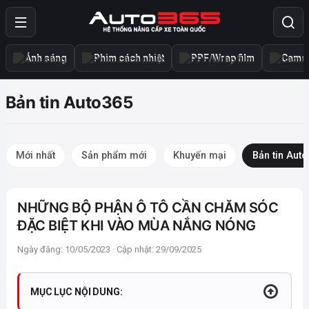
Ánh sáng
Phim cách nhiệt
PPF/Wrap film
Camer
Bản tin Auto365
Mới nhất
Sản phẩm mới
Khuyến mại
Bản tin Aut
NHỮNG BỘ PHẬN Ô TÔ CẦN CHĂM SÓC
ĐẶC BIỆT KHI VÀO MÙA NẮNG NÓNG
Ngày đăng: 10/05/2023 · Cập nhật: 29/09/2025
MỤC LỤC NỘI DUNG: