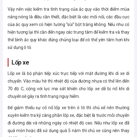
Vậy nên việc kiểm tra tình trạng của ắc quy vào thời điểm mùa
nắng nóng là điều cần thiết, đặc biệt là các mối nối, các đầu cực
của ắc quy xem có hiện tường “sùi” bột trắng không. Nếu như có
hiện tượng lại thì cần đến ngay các trung tâm để kiểm tra và thay
thế bình ắc quy khác đúng chủng loại để có thể yên tâm hơn khi
sử dụng ô tô.
Lốp xe
Lốp xe là bộ phận tiếp xúc trực tiếp với mặt đường khi di xe di
chuyển. Vào màu hè thì nhiệt độ của đường nhựa có thể lên đến
70 độ C, cộng với lực ma sát khiến cho lốp xe dễ bị nổ khi di
chuyển sẽ gây ra tình trạng nguy hiểm.
Để giảm thiểu sự cố nổ lốp xe trên ô tô thì chủ xế nên thường
xuyên kiểm tra kỹ càng phần lốp xe, đặc biệt là trước mỗi chuyến
đi đường dài và những ngày có nhiệt độ cao. Nếu như lốp xe đã
quá mòn hoặc đã sử dụng quá 5 năm thì chủ xe cũng nên thay