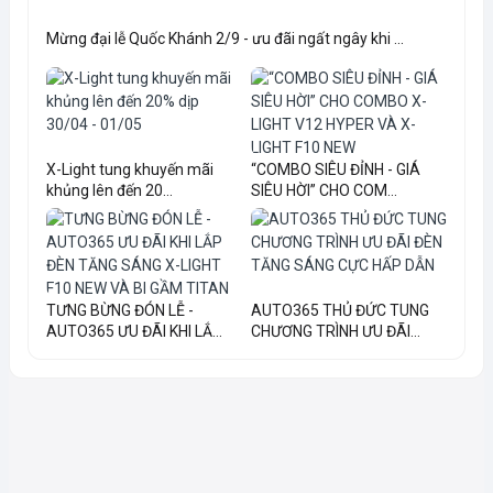
Mừng đại lễ Quốc Khánh 2/9 - ưu đãi ngất ngây khi ...
X-Light tung khuyến mãi
“COMBO SIÊU ĐỈNH - GIÁ
khủng lên đến 20...
SIÊU HỜI” CHO COM...
TƯNG BỪNG ĐÓN LỄ -
AUTO365 THỦ ĐỨC TUNG
AUTO365 ƯU ĐÃI KHI LẮ...
CHƯƠNG TRÌNH ƯU ĐÃI...