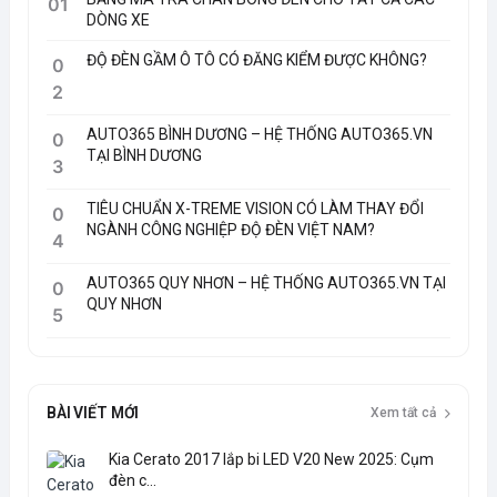
01
DÒNG XE
ĐỘ ĐÈN GẦM Ô TÔ CÓ ĐĂNG KIỂM ĐƯỢC KHÔNG?
0
2
AUTO365 BÌNH DƯƠNG – HỆ THỐNG AUTO365.VN
0
TẠI BÌNH DƯƠNG
3
TIÊU CHUẨN X-TREME VISION CÓ LÀM THAY ĐỔI
0
NGÀNH CÔNG NGHIỆP ĐỘ ĐÈN VIỆT NAM?
4
AUTO365 QUY NHƠN – HỆ THỐNG AUTO365.VN TẠI
0
QUY NHƠN
5
BÀI VIẾT MỚI
Xem tất cả
Kia Cerato 2017 lắp bi LED V20 New 2025: Cụm
đèn c...