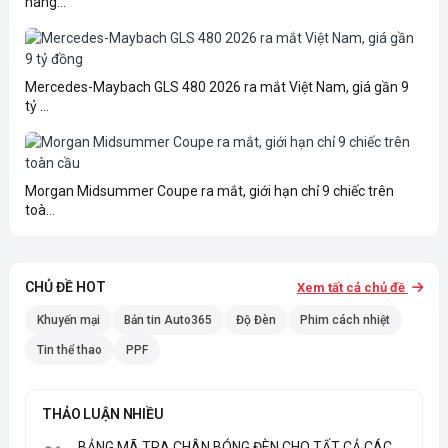
nâng...
Mercedes-Maybach GLS 480 2026 ra mắt Việt Nam, giá gần 9
tỷ ...
Morgan Midsummer Coupe ra mắt, giới hạn chỉ 9 chiếc trên
toà...
CHỦ ĐỀ HOT
Xem tất cả chủ đề
Khuyến mại
Bản tin Auto365
Độ Đèn
Phim cách nhiệt
Tin thể thao
PPF
THẢO LUẬN NHIỀU
BẢNG MÃ TRA CHÂN BÓNG ĐÈN CHO TẤT CẢ CÁC