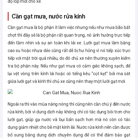
độ lốp mới cho xe.
Cần gạt mưa, nước rửa kính
Cần gạt mưa là bộ phận ít làm việc nhưng nếu như mưa bão bất
chợt thì đây sẽ là bộ phận rất quan trọng, nó ảnh hưởng trực tiếp
đến tầm nhìn và sự an toàn khi lái xe. Lưỡi gạt mưa làm bằng
cao su hoặc nhựa dẻo cũng rất dễ bị hư hỏng vì nó tiếp xúc trực
tiếp với mặt trời quá nhiều, do đó chủ xe nên thường xuyên kiểm
tra bộ phận này. Nếu như gạt mưa có cảm giác không sạch, để
lại vệt vòng trên kính lái hoặc có tiếng kêu “cọt kẹt” bởi ma sát
giữa lưỡi gạt và kính thì chủ xe cũng nên thay một lưỡi gạt mới.
Ngoài ra thì vào mùa nắng nóng thì cũng nên cần chú ý đến nước
rửa kính, bởi vì dung dịch này không chỉ có tác dụng bôi trơn cho
lưỡi gạt, giúp gạ nước và bụi bẩn sạch hơn mà nó còn có tác
dụng giảm nhiệt cho bề mặt kính lái. Nước rửa kính nên cần được
bổ sung bằng dung dịch chuyên dụng để có thể đảm bảo gạt