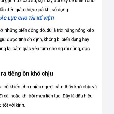
i gạt mưa cao su, sự thay đổi này dễ khiến cho 
dẫn đến giảm hiệu quả khi sử dụng. 
ĐẮC LỰC CHO TÀI XẾ VIỆT!
với những biến động đó, dù là trời nắng nóng kéo 
 giữ được tính ổn định, không bị biến dạng hay 
ng lại cảm giác yên tâm cho người dùng, đặc 
 
ra tiếng ồn khó chịu
 cũ khiến cho nhiều người cảm thấy khó chịu và 
 dài hoặc khi trời mưa liên tục. Đây là dấu hiệu 
tốt với kính. 