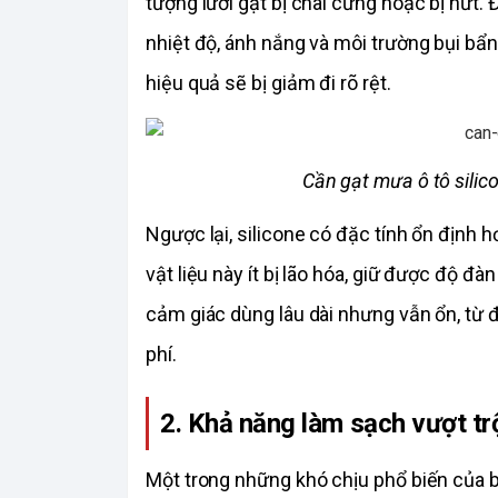
tượng lưỡi gạt bị chai cứng hoặc bị nứt.
nhiệt độ, ánh nắng và môi trường bụi bẩn, 
hiệu quả sẽ bị giảm đi rõ rệt.
Cần gạt mưa ô tô silico
Ngược lại, silicone có đặc tính ổn định h
vật liệu này ít bị lão hóa, giữ được độ đà
cảm giác dùng lâu dài nhưng vẫn ổn, từ đ
phí. 
2. Khả năng làm sạch vượt tr
Một trong những khó chịu phổ biến của bác