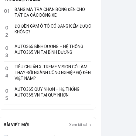
BẢNG MÃ TRA CHÂN BÓNG ĐÈN CHO
01
TẤT CẢ CÁC DÒNG XE
ĐỘ ĐÈN GẦM Ô TÔ CÓ ĐĂNG KIỂM ĐƯỢC
0
KHÔNG?
2
AUTO365 BÌNH DƯƠNG – HỆ THỐNG
0
AUTO365.VN TẠI BÌNH DƯƠNG
3
TIÊU CHUẨN X-TREME VISION CÓ LÀM
0
THAY ĐỔI NGÀNH CÔNG NGHIỆP ĐỘ ĐÈN
4
VIỆT NAM?
AUTO365 QUY NHƠN – HỆ THỐNG
0
AUTO365.VN TẠI QUY NHƠN
5
BÀI VIẾT MỚI
Xem tất cả