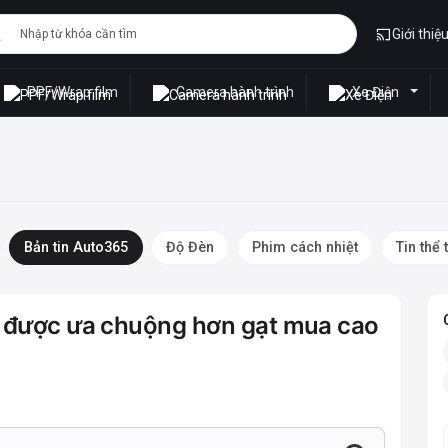
Giới thiệ
PPF/Wrap film
Camera hành trình
Xe Điện
Bản tin Auto365
Độ Đèn
Phim cách nhiệt
Tin thể 
ne được ưa chuộng hơn gạt mua cao