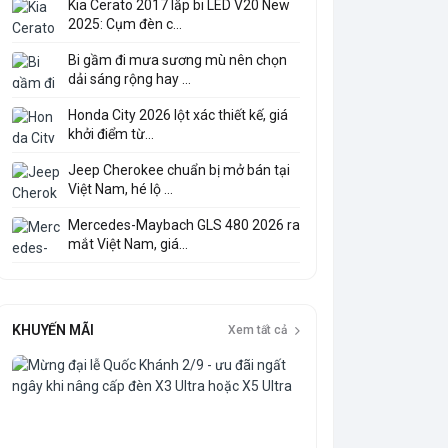
Kia Cerato 2017 lắp bi LED V20 New
2025: Cụm đèn c...
Bi gầm đi mưa sương mù nên chọn
dải sáng rộng hay ...
Honda City 2026 lột xác thiết kế, giá
khởi điểm từ...
Jeep Cherokee chuẩn bị mở bán tại
Việt Nam, hé lộ ...
Mercedes-Maybach GLS 480 2026 ra
mắt Việt Nam, giá...
KHUYẾN MÃI
Xem tất cả