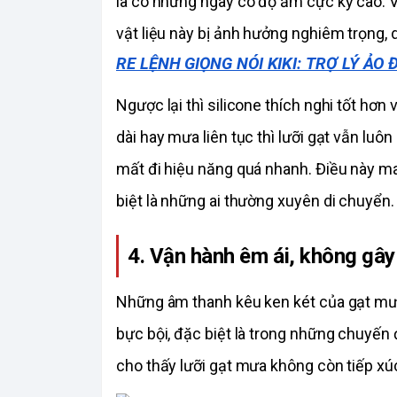
là có những ngày có độ ẩm cực kỳ cao. Vớ
vật liệu này bị ảnh hưởng nghiêm trọng, 
RE LỆNH GIỌNG NÓI KIKI: TRỢ LÝ ẢO 
Ngược lại thì silicone thích nghi tốt hơn 
dài hay mưa liên tục thì lưỡi gạt vẫn luôn
mất đi hiệu năng quá nhanh. Điều này ma
biệt là những ai thường xuyên di chuyển.
4. Vận hành êm ái, không gây 
Những âm thanh kêu ken két của gạt mưa
bực bội, đặc biệt là trong những chuyến đi
cho thấy lưỡi gạt mưa không còn tiếp xúc 