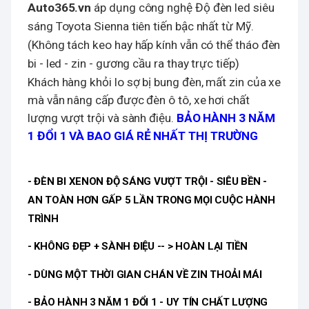
Auto365.vn
áp dụng công nghệ Độ đèn led siêu
sáng Toyota Sienna tiên tiến bậc nhất từ Mỹ.
(K
hông tách keo hay hấp kính vẫn có thể tháo đèn
bi - led - zin - gương cầu ra thay trực tiếp)
Khách hàng khỏi lo sợ bị bung đèn, mất zin của xe
mà vẫn nâng cấp được đèn ô tô, xe hơi chất
lượng vượt trội và sành điệu.
BẢO HÀNH 3 NĂM
1
ĐỔI 1
VÀ BAO GIÁ RẺ NHẤT THỊ TRƯỜNG
- ĐÈN BI XENON ĐỘ SÁNG VƯỢT TRỘI - SIÊU BỀN -
AN TOÀN HƠN GẤP 5 LẦN TRONG MỌI CUỘC HÀNH
TRÌNH
- KHÔNG ĐẸP + SÀNH ĐIỆU -- > HOÀN LẠI TIỀN
- DÙNG MỘT THỜI GIAN CHÁN VỀ ZIN THOẢI MÁI
- BẢO HÀNH 3 NĂM 1 ĐỔI 1 - UY TÍN CHẤT LƯỢNG