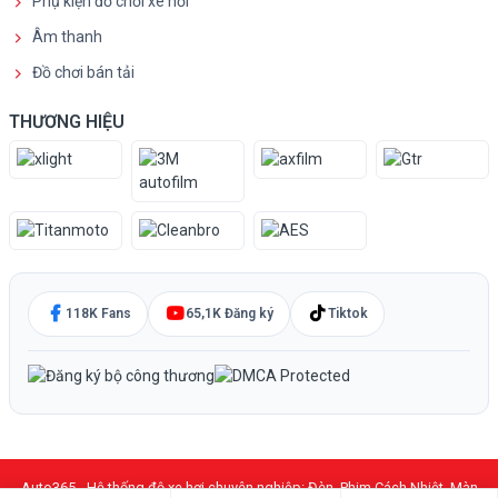
Phụ kiện đồ chơi xe hơi
Âm thanh
Đồ chơi bán tải
THƯƠNG HIỆU
118K Fans
65,1K Đăng ký
Tiktok
Auto365 - Hệ thống độ xe hơi chuyên nghiệp: Đèn, Phim Cách Nhiệt, Màn