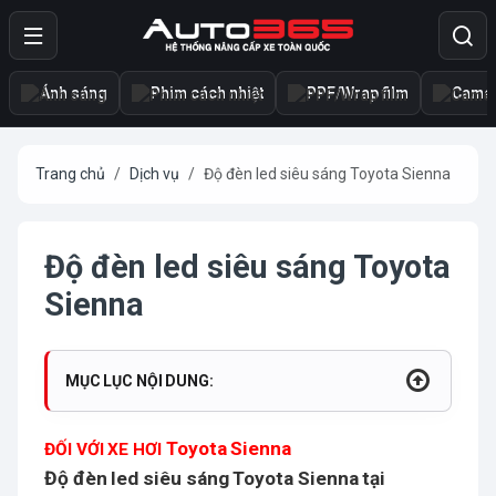
Ánh sáng
Phim cách nhiệt
PPF/Wrap film
Camer
Trang chủ
Dịch vụ
Độ đèn led siêu sáng Toyota Sienna
Độ đèn led siêu sáng Toyota
Sienna
MỤC LỤC NỘI DUNG:
Toyota Sienna
ĐỐI VỚI XE HƠI
Độ đèn led siêu sáng Toyota Sienna
tại