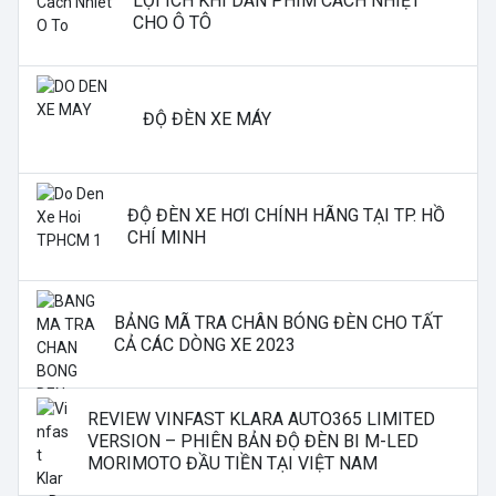
LỢI ÍCH KHI DÁN PHIM CÁCH NHIỆT
CHO Ô TÔ
ĐỘ ĐÈN XE MÁY
ĐỘ ĐÈN XE HƠI CHÍNH HÃNG TẠI TP. HỒ
CHÍ MINH
BẢNG MÃ TRA CHÂN BÓNG ĐÈN CHO TẤT
CẢ CÁC DÒNG XE 2023
REVIEW VINFAST KLARA AUTO365 LIMITED
VERSION – PHIÊN BẢN ĐỘ ĐÈN BI M-LED
MORIMOTO ĐẦU TIỀN TẠI VIỆT NAM