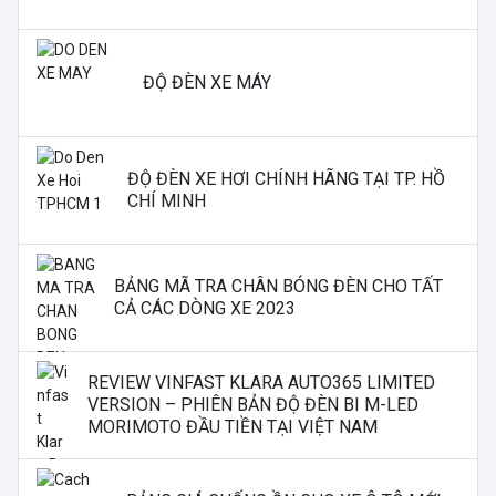
ĐỘ ĐÈN XE MÁY
ĐỘ ĐÈN XE HƠI CHÍNH HÃNG TẠI TP. HỒ
CHÍ MINH
BẢNG MÃ TRA CHÂN BÓNG ĐÈN CHO TẤT
CẢ CÁC DÒNG XE 2023
REVIEW VINFAST KLARA AUTO365 LIMITED
VERSION – PHIÊN BẢN ĐỘ ĐÈN BI M-LED
MORIMOTO ĐẦU TIỀN TẠI VIỆT NAM