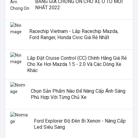
BẢNG GIÁ CHỐNG ỒN CHO XE Ô TÔ MỚI
NHẤT 2022
Racechip Vietnam - Lắp Racechip Mazda,
Ford Ranger, Honda Civic Giá Rẻ Nhất
Lắp Đặt Cruise Control (CC) Chính Hãng Giá Rẻ
Cho Xe Hơi Mazda 1.5 - 2.0 Và Các Dòng Xe
Khác
Chọn Sản Phẩm Nào Để Nâng Cấp Ánh Sáng
Phù Hợp Với Từng Chủ Xe
Ford Explorer Độ Đèn Bi Xenon - Nâng Cấp
Led Siêu Sang