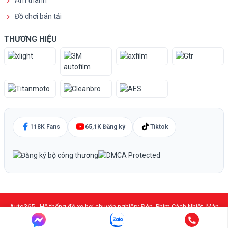
Âm thanh
Đồ chơi bán tải
THƯƠNG HIỆU
118K Fans
65,1K Đăng ký
Tiktok
Auto365 - Hệ thống độ xe hơi chuyên nghiệp: Đèn, Phim Cách Nhiệt, Màn
Hình DVD Android, PPF