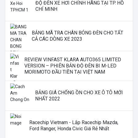
ĐỘ ĐÈN XE HƠI CHÍNH HÃNG TẠI TP. HỒ
CHÍ MINH
BẢNG MÃ TRA CHÂN BÓNG ĐÈN CHO TẤT
CẢ CÁC DÒNG XE 2023
REVIEW VINFAST KLARA AUTO365 LIMITED
VERSION – PHIÊN BẢN ĐỘ ĐÈN BI M-LED
MORIMOTO ĐẦU TIỀN TẠI VIỆT NAM
BẢNG GIÁ CHỐNG ỒN CHO XE Ô TÔ MỚI
NHẤT 2022
Racechip Vietnam - Lắp Racechip Mazda,
Ford Ranger, Honda Civic Giá Rẻ Nhất