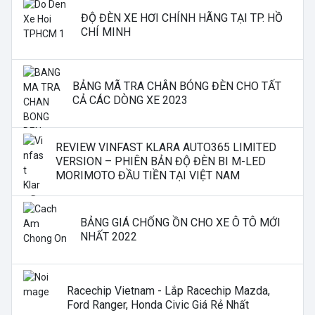
ĐỘ ĐÈN XE HƠI CHÍNH HÃNG TẠI TP. HỒ
CHÍ MINH
BẢNG MÃ TRA CHÂN BÓNG ĐÈN CHO TẤT
CẢ CÁC DÒNG XE 2023
REVIEW VINFAST KLARA AUTO365 LIMITED
VERSION – PHIÊN BẢN ĐỘ ĐÈN BI M-LED
MORIMOTO ĐẦU TIỀN TẠI VIỆT NAM
BẢNG GIÁ CHỐNG ỒN CHO XE Ô TÔ MỚI
NHẤT 2022
Racechip Vietnam - Lắp Racechip Mazda,
Ford Ranger, Honda Civic Giá Rẻ Nhất