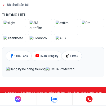
Đồ chơi bán tải
THƯƠNG HIỆU
118K Fans
65,1K Đăng ký
Tiktok
Auto365 - Hệ thống độ xe hơi chuyên nghiệp: Đèn, Phim Cách Nhiệt, Màn
Hình DVD Android, PPF