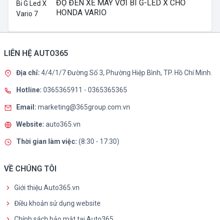
ĐỘ ĐÈN XE MÁY VỚI BI G-LED X CHO
HONDA VARIO
LIÊN HỆ AUTO365
Địa chỉ:
4/4/1/7 Đường Số 3, Phường Hiệp Bình, TP. Hồ Chí Minh.
Hotline:
0365365911
-
0365365365
Email:
marketing@365group.com.vn
Website:
auto365.vn
Thời gian làm việc:
(8:30 - 17:30)
VỀ CHÚNG TÔI
Giới thiệu Auto365.vn
Điều khoản sử dụng website
Chính sách bảo mật tại Auto365