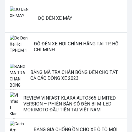
ĐỘ ĐÈN XE MÁY
ĐỘ ĐÈN XE HƠI CHÍNH HÃNG TẠI TP. HỒ
CHÍ MINH
BẢNG MÃ TRA CHÂN BÓNG ĐÈN CHO TẤT
CẢ CÁC DÒNG XE 2023
REVIEW VINFAST KLARA AUTO365 LIMITED
VERSION – PHIÊN BẢN ĐỘ ĐÈN BI M-LED
MORIMOTO ĐẦU TIỀN TẠI VIỆT NAM
BẢNG GIÁ CHỐNG ỒN CHO XE Ô TÔ MỚI