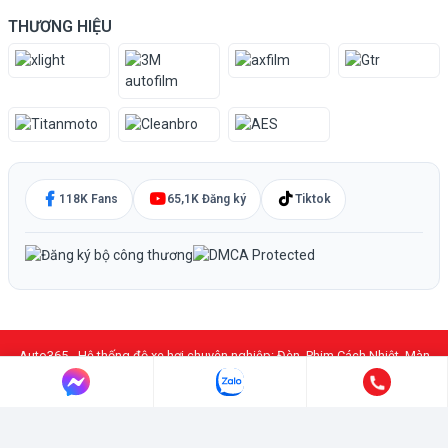
THƯƠNG HIỆU
118K Fans
65,1K Đăng ký
Tiktok
Auto365 - Hệ thống độ xe hơi chuyên nghiệp: Đèn, Phim Cách Nhiệt, Màn
Hình DVD Android, PPF