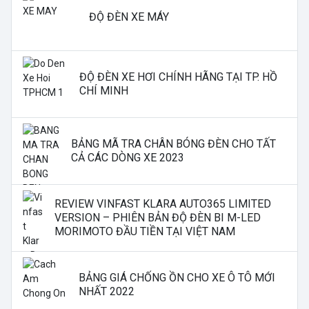
ĐỘ ĐÈN XE MÁY
ĐỘ ĐÈN XE HƠI CHÍNH HÃNG TẠI TP. HỒ
CHÍ MINH
BẢNG MÃ TRA CHÂN BÓNG ĐÈN CHO TẤT
CẢ CÁC DÒNG XE 2023
REVIEW VINFAST KLARA AUTO365 LIMITED
VERSION – PHIÊN BẢN ĐỘ ĐÈN BI M-LED
MORIMOTO ĐẦU TIỀN TẠI VIỆT NAM
BẢNG GIÁ CHỐNG ỒN CHO XE Ô TÔ MỚI
NHẤT 2022