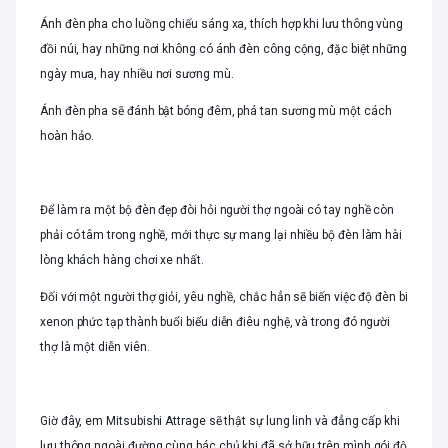
Ánh đèn pha cho luồng chiếu sáng xa, thích hợp khi lưu thông vùng
đồi núi, hay những nơi không có ánh đèn công cộng, đặc biệt những
ngày mưa, hay nhiều nơi sương mù.
Ánh đèn pha sẽ đánh bật bóng đêm, phá tan sương mù một cách
hoàn hảo.
Để làm ra một bộ đèn đẹp đòi hỏi người thợ ngoài có tay nghề còn
phải có tâm trong nghề, mới thực sự mang lại nhiều bộ đèn làm hài
lòng khách hàng chơi xe nhất.
Đối với một người thợ giỏi, yêu nghề, chắc hẳn sẽ biến việc độ đèn bi
xenon phức tạp thành buổi biểu diễn điêu nghệ, và trong đó người
thợ là một diễn viên.
Giờ đây, em Mitsubishi Attrage sẽ thật sự lung linh và đẳng cấp khi
lưu thông ngoài đường cùng bác chủ khi đã sở hữu trên mình gói độ