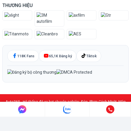
THƯƠNG HIỆU
118K Fans
65,1K Đăng ký
Tiktok
Auto365 - Hệ thống độ xe hơi chuyên nghiệp: Đèn, Phim Cách Nhiệt, Màn
Hình DVD Android, PPF