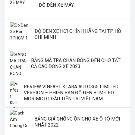
ĐỘ ĐÈN XE MÁY
ĐỘ ĐÈN XE HƠI CHÍNH HÃNG TẠI TP. HỒ
CHÍ MINH
BẢNG MÃ TRA CHÂN BÓNG ĐÈN CHO TẤT
CẢ CÁC DÒNG XE 2023
REVIEW VINFAST KLARA AUTO365 LIMITED
VERSION – PHIÊN BẢN ĐỘ ĐÈN BI M-LED
MORIMOTO ĐẦU TIỀN TẠI VIỆT NAM
BẢNG GIÁ CHỐNG ỒN CHO XE Ô TÔ MỚI
NHẤT 2022