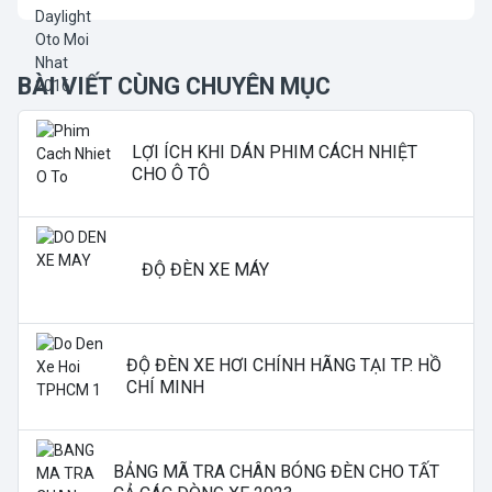
BÀI VIẾT CÙNG CHUYÊN MỤC
LỢI ÍCH KHI DÁN PHIM CÁCH NHIỆT
CHO Ô TÔ
ĐỘ ĐÈN XE MÁY
ĐỘ ĐÈN XE HƠI CHÍNH HÃNG TẠI TP. HỒ
CHÍ MINH
BẢNG MÃ TRA CHÂN BÓNG ĐÈN CHO TẤT