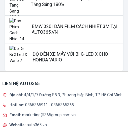
Tăng Sáng 180%
BMW 320I DÁN FILM CÁCH NHIỆT 3M TẠI
AUTO365.VN
ĐỘ ĐÈN XE MÁY VỚI BI G-LED X CHO
HONDA VARIO
LIÊN HỆ AUTO365
Địa chỉ:
4/4/1/7 Đường Số 3, Phường Hiệp Bình, TP. Hồ Chí Minh.
Hotline:
0365365911
-
0365365365
Email:
marketing@365group.com.vn
Website:
auto365.vn