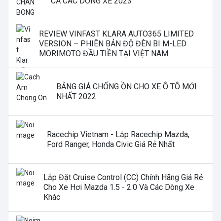
CẢ CÁC DÒNG XE 2023
REVIEW VINFAST KLARA AUTO365 LIMITED
VERSION – PHIÊN BẢN ĐỘ ĐÈN BI M-LED
MORIMOTO ĐẦU TIỀN TẠI VIỆT NAM
BẢNG GIÁ CHỐNG ỒN CHO XE Ô TÔ MỚI
NHẤT 2022
Racechip Vietnam - Lắp Racechip Mazda,
Ford Ranger, Honda Civic Giá Rẻ Nhất
Lắp Đặt Cruise Control (CC) Chính Hãng Giá Rẻ
Cho Xe Hơi Mazda 1.5 - 2.0 Và Các Dòng Xe
Khác